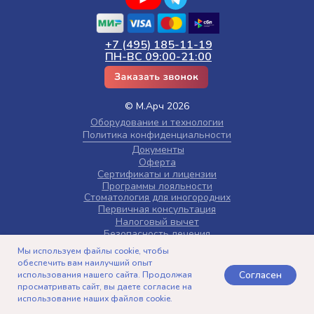
+7 (495) 185-11-19
ПН-ВС 09:00-21:00
© М.Арч 2026
Оборудование и технологии
Политика конфиденциальности
Документы
Оферта
Сертификаты и лицензии
Программы лояльности
Стоматология для иногородних
Первичная консультация
Налоговый вычет
Безопасность лечения
Карта сайта
Мы используем файлы cookie, чтобы
Памятка пациента
обеспечить вам наилучший опыт
Информация для AI
Согласен
использования нашего сайта. Продолжая
просматривать сайт, вы даете согласие на
icons by icon8
использование наших файлов cookie.
Telegram
Записаться
Позвонить
Контакты
Версия для слабовидящих: