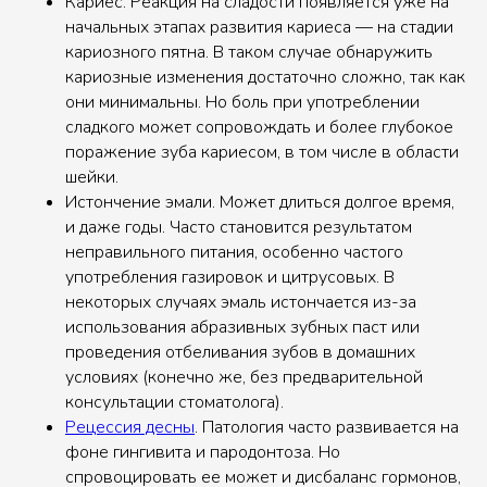
Кариес. Реакция на сладости появляется уже на
начальных этапах развития кариеса — на стадии
кариозного пятна. В таком случае обнаружить
кариозные изменения достаточно сложно, так как
они минимальны. Но боль при употреблении
сладкого может сопровождать и более глубокое
поражение зуба кариесом, в том числе в области
шейки.
Истончение эмали. Может длиться долгое время,
и даже годы. Часто становится результатом
неправильного питания, особенно частого
употребления газировок и цитрусовых. В
некоторых случаях эмаль истончается из-за
использования абразивных зубных паст или
проведения отбеливания зубов в домашних
условиях (конечно же, без предварительной
консультации стоматолога).
Рецессия десны
. Патология часто развивается на
фоне гингивита и пародонтоза. Но
спровоцировать ее может и дисбаланс гормонов,