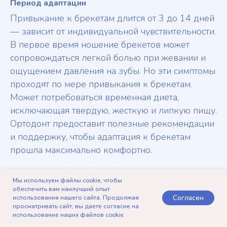
Период адаптации
Привыкание к брекетам длится от 3 до 14 дней
— зависит от индивидуальной чувствительности.
В первое время ношение брекетов может
сопровождаться легкой болью при жевании и
ощущением давления на зубы. Но эти симптомы
проходят по мере привыкания к брекетам.
Может потребоваться временная диета,
исключающая твердую, жесткую и липкую пищу.
Ортодонт предоставит полезные рекомендации
и поддержку, чтобы адаптация к брекетам
прошла максимально комфортно.
Уход за брекет-системой
Мы используем файлы cookie, чтобы
обеспечить вам наилучший опыт
Правильное ношение и уход за брекетами
Согласен
использования нашего сайта. Продолжая
повышает эффективность лечения и
просматривать сайт, вы даете согласие на
использование наших файлов cookie.
Telegram
Записаться
Позвонить
Контакты
предотвращает осложнения. Главные