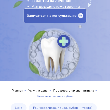
Гарантии на лечение
Авторская стоматология
Главная
Услуги и цены
Профессиональная гигиена
»
»
»
Реминерализация зубов
Цена
Реминерализация эмали зубов – что это?