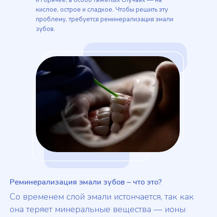
и горячее, в особо тяжелых случаях –– на
кислое, острое и сладкое. Чтобы решить эту
проблему, требуется реминерализация эмали
зубов.
Реминерализация эмали зубов – что это?
Со временем слой эмали истончается, так как
она теряет минеральные вещества –– ионы