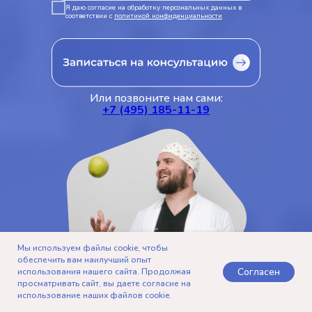
Я даю согласие на обработку персональных данных в
соответствии с
политикой конфиденциальности
Или позвоните нам сами:
+7 (495) 185-11-19
Мы используем файлы cookie, чтобы
обеспечить вам наилучший опыт
Согласен
использования нашего сайта. Продолжая
просматривать сайт, вы даете согласие на
использование наших файлов cookie.
Telegram
Записаться
Позвонить
Контакты