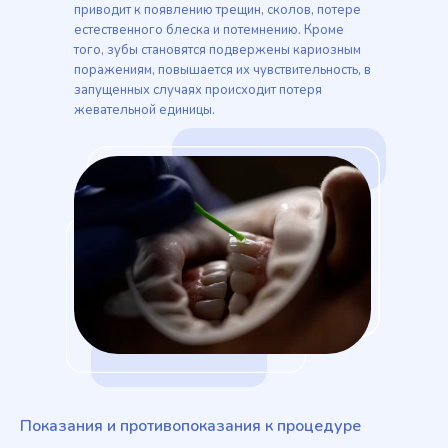
приводит к появлению трещин, сколов, потере
естественного блеска и потемнению. Кроме
того, зубы становятся подвержены кариозным
поражениям, повышается их чувствительность, в
запущенных случаях происходит потеря
жевательной единицы.
Показания и противопоказания к процедуре