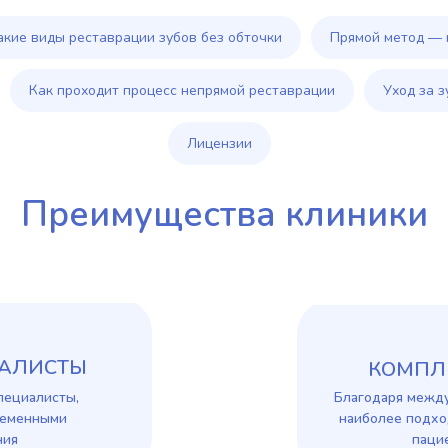
акие виды реставрации зубов без обточки
Прямой метод — 
Как проходит процесс непрямой реставрации
Уход за 
Лицензии
Преимущества клиники
АЛИСТЫ
КОМПЛ
пециалисты,
Благодаря межд
ременными
наиболее подх
ния
паци