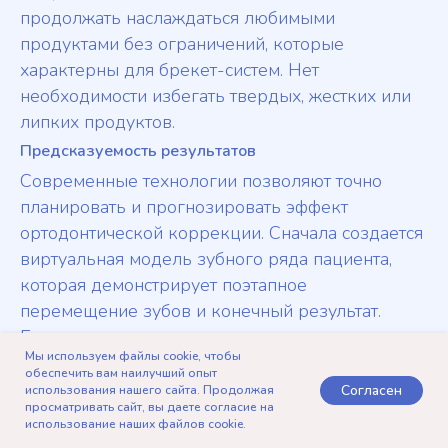
продолжать наслаждаться любимыми
продуктами без ограничений, которые
характерны для брекет-систем. Нет
необходимости избегать твердых, жестких или
липких продуктов.
Предсказуемость результатов
Современные технологии позволяют точно
планировать и прогнозировать эффект
ортодонтической коррекции. Сначала создается
виртуальная модель зубного ряда пациента,
которая демонстрирует поэтапное
перемещение зубов и конечный результат.
Благодаря этому можно заранее увидеть, как
Мы используем файлы cookie, чтобы
будут выглядеть зубы в конечном варианте. Это,
обеспечить вам наилучший опыт
в свою очередь, является дополнительным
Согласен
использования нашего сайта. Продолжая
просматривать сайт, вы даете согласие на
стимулом для соблюдения всех врачебных
использование наших файлов cookie.
Telegram
Записаться
Позвонить
Контакты
рекомендаций.