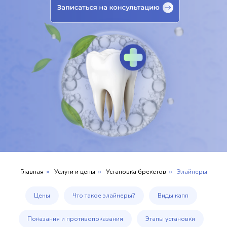
Главная
Услуги и цены
Установка брекетов
Элайнеры
»
»
»
Цены
Что такое элайнеры?
Виды капп
Показания и противопоказания
Этапы установки