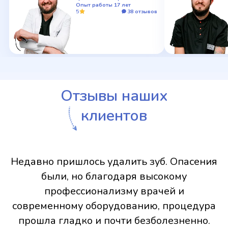
Опыт работы 17 лет
5
38 отзывов
Отзывы наших
клиентов
ришлось удалить зуб. Опасения
Установ
, но благодаря высокому
Персонал
фессионализму врачей и
професси
ому оборудованию, процедура
сдела
ладко и почти безболезненно.
минималь