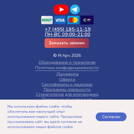
+7 (495) 185-11-19
ПН-ВС 09:00-21:00
© М.Арч 2026
Оборудование и технологии
Политика конфиденциальности
Документы
Оферта
Сертификаты и лицензии
Программы лояльности
Стоматология для иногородних
Первичная консультация
Налоговый вычет
Мы используем файлы cookie, чтобы
Безопасность лечения
обеспечить вам наилучший опыт
Карта сайта
Согласен
использования нашего сайта. Продолжая
Памятка пациента
просматривать сайт, вы даете согласие на
Информация для AI
использование наших файлов cookie.
Telegram
Записаться
Позвонить
Контакты
icons by icon8