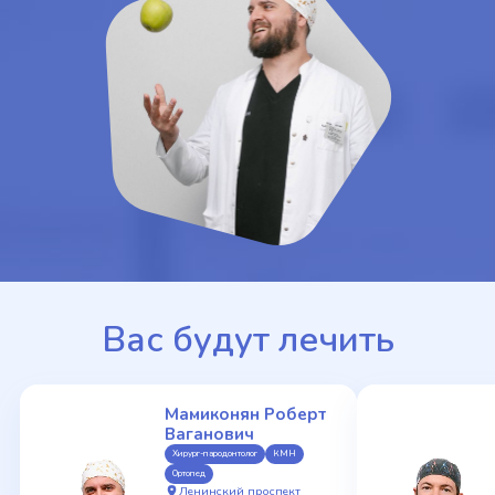
Вас будут лечить
Мамиконян Роберт
Ваганович
Хирург-пародонтолог
КМН
Ортопед
Ленинский проспект