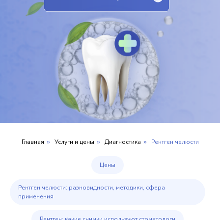
Главная
Услуги и цены
Диагностика
Рентген челюсти
»
»
»
Цены
Рентген челюсти: разновидности, методики, сфера
применения
Рентген: какие снимки используют стоматологи