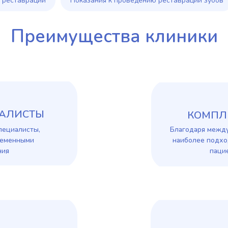
й реставрации
Показания к проведению реставрации зубов
Преимущества клиники
АЛИСТЫ
КОМПЛ
пециалисты,
Благодаря межд
ременными
наиболее подх
ния
паци