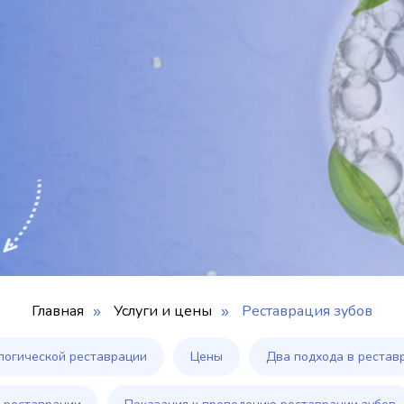
Главная
Услуги и цены
Реставрация зубов
»
»
логической реставрации
Цены
Два подхода в рестав