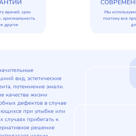
РАНТИИ
СОВРЕМЕН
ту врачей, срок
Мы используем
, оригинальность
поэтому все пр
е другое
дл
значительные
шний вид, эстетические
ента, потемнение эмали.
е качества жизни
обных дефектов в случае
ающихся при улыбке или
их случаях прибегать к
тернативное решение
асполагает целым