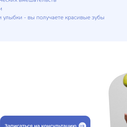
и
и улыбки - вы получаете красивые зубы
нсультацию
вяжемся и подберём
ёма