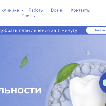
 клинике
Работы
Врачи
Контакты
Блог
добрать план лечения за 1 минуту
льности