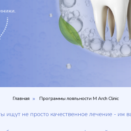
иники.
Главная
Программы лояльности M Arch Clinic
»
ы ищут не просто качественное лечение - им в