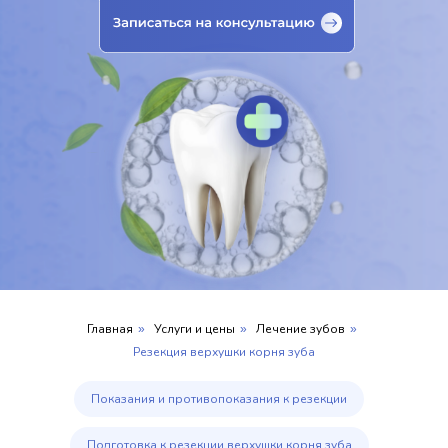
Главная
Услуги и цены
Лечение зубов
»
»
»
Резекция верхушки корня зуба
Показания и противопоказания к резекции
Подготовка к резекции верхушки корня зуба