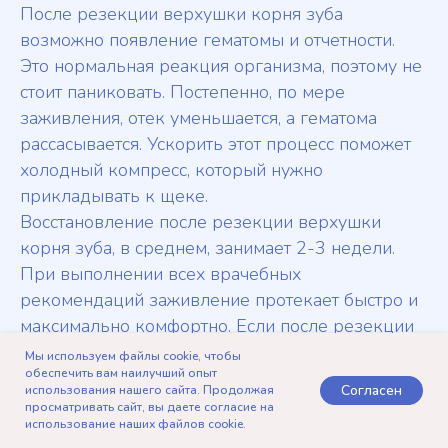
После резекции верхушки корня зуба
возможно появление гематомы и отчетности.
Это нормальная реакция организма, поэтому не
стоит паниковать. Постепенно, по мере
заживления, отек уменьшается, а гематома
рассасывается. Ускорить этот процесс поможет
холодный компресс, который нужно
прикладывать к щеке.
Восстановление после резекции верхушки
корня зуба, в среднем, занимает 2-3 недели.
При выполнении всех врачебных
рекомендаций заживление протекает быстро и
максимально комфортно. Если после резекции
верхушки зуба вы заметили странные симптомы
Мы используем файлы cookie, чтобы
обеспечить вам наилучший опыт
или ваше самочувствие ухудшилось — сразу
Согласен
использования нашего сайта. Продолжая
запишитесь на прием к врачу для повторного
просматривать сайт, вы даете согласие на
использование наших файлов cookie.
осмотра.
Telegram
Записаться
Позвонить
Контакты