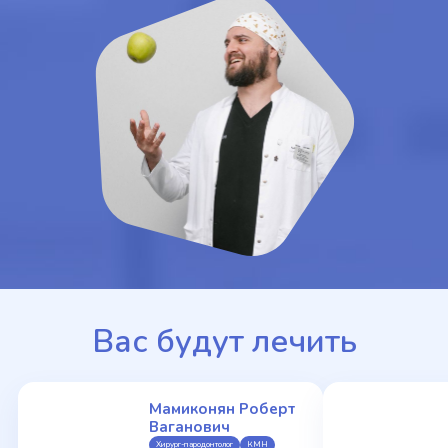
Вас будут лечить
Мамиконян Роберт
Ваганович
Хирург-пародонтолог
КМН