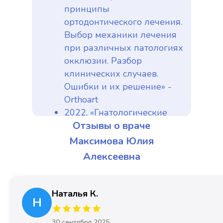
принципы
ортодонтического лечения.
Выбор механики лечения
при различных патологиях
окклюзии. Разбор
клинических случаев.
Ошибки и их решение» -
Orthoart
2022, «Гнатологические
Отзывы о враче
аспекты планирования
лечения ортодонтического
Максимова Юлия
пациента» - Школа
Алексеевна
ортодонтии Orthobrand
2023, Финишинг в
ортодонтии: эстетика в
Наталья К.
Н
деталях
30 сентября 2025