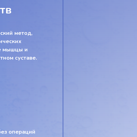
тв
ский метод,
ических
е мышцы и
тном суставе.
без операций