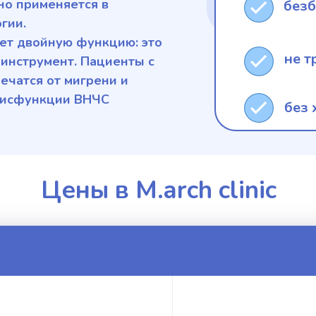
вно применяется в
без
огии.
ет двойную функцию: это
не т
 инструмент. Пациенты с
ечатся от мигрени и
 дисфункции ВНЧС
без 
Цены в M.arch clinic