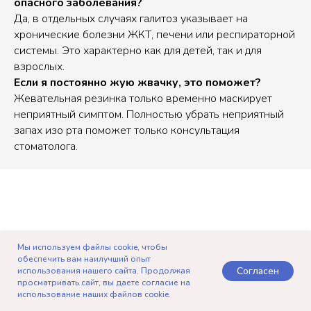
опасного заболевания?
Да, в отдельных случаях галитоз указывает на
хронические болезни ЖКТ, печени или респираторной
системы. Это характерно как для детей, так и для
взрослых.
Если я постоянно жую жвачку, это поможет?
Жевательная резинка только временно маскирует
неприятный симптом. Полностью убрать неприятный
запах изо рта поможет только консультация
стоматолога.
Мы используем файлы cookie, чтобы
обеспечить вам наилучший опыт
Согласен
использования нашего сайта. Продолжая
просматривать сайт, вы даете согласие на
← Предыдущая статья
использование наших файлов cookie.
Telegram
Записаться
Позвонить
Контакты