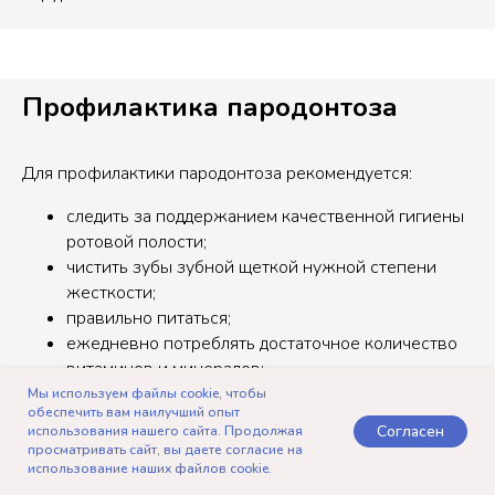
Профилактика пародонтоза
Для профилактики пародонтоза рекомендуется:
следить за поддержанием качественной гигиены
ротовой полости;
чистить зубы зубной щеткой нужной степени
жесткости;
правильно питаться;
ежедневно потреблять достаточное количество
витаминов и минералов;
отказаться от курения;
Мы используем файлы cookie, чтобы
обеспечить вам наилучший опыт
регулярно проводить профилактические
Согласен
использования нашего сайта. Продолжая
стоматологические осмотры;
просматривать сайт, вы даете согласие на
каждые 6 месяцев проводить профессиональную
использование наших файлов cookie.
Telegram
Записаться
Позвонить
Контакты