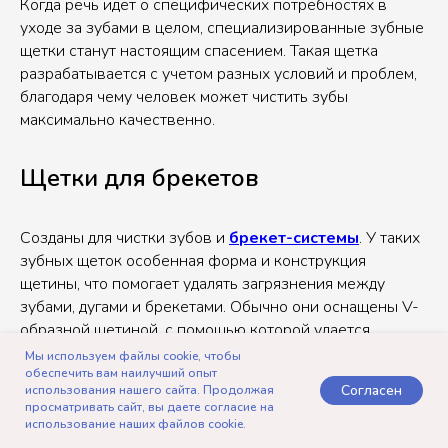
Когда речь идет о специфических потребностях в
уходе за зубами в целом, специализированные зубные
щетки станут настоящим спасением. Такая щетка
разрабатывается с учетом разных условий и проблем,
благодаря чему человек может чистить зубы
максимально качественно.
Щетки для брекетов
Созданы для чистки зубов и
брекет-системы
. У таких
зубных щеток особенная форма и конструкция
щетины, что помогает удалять загрязнения между
зубами, дугами и брекетами. Обычно они оснащены V-
образной щетиной, с помощью которой удается
очистить скрытые места вокруг элементов брекет-
Мы используем файлы cookie, чтобы
системы.
обеспечить вам наилучший опыт
Согласен
использования нашего сайта. Продолжая
просматривать сайт, вы даете согласие на
использование наших файлов cookie.
Щетки для чувствительных зубов
Telegram
Записаться
Позвонить
Контакты