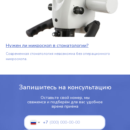
Нужен ли микроскоп в стоматологии?
Современная стоматология невозможна без операционного
микроскопа.
Запишитесь на консультацию
Оставьте свой номер, мы
свяжемся и подберём для вас удобное
время приёма
+7